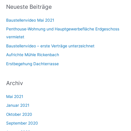
c
Neueste Beiträge
h
e
Baustellenvideo Mai 2021
n
Penthouse-Wohnung und Hauptgewerbefläche Erdgeschoss
n
vermietet
a
Baustellenvideo – erste Verträge unterzeichnet
c
Aufrichte Mühle Rickenbach
h
Erstbegehung Dachterrasse
:
Archiv
Mai 2021
Januar 2021
Oktober 2020
September 2020