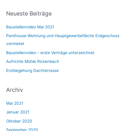
u
c
Neueste Beiträge
h
e
Baustellenvideo Mai 2021
n
Penthouse-Wohnung und Hauptgewerbefläche Erdgeschoss
n
vermietet
a
Baustellenvideo – erste Verträge unterzeichnet
c
Aufrichte Mühle Rickenbach
h
Erstbegehung Dachterrasse
:
Archiv
Mai 2021
Januar 2021
Oktober 2020
September 2020