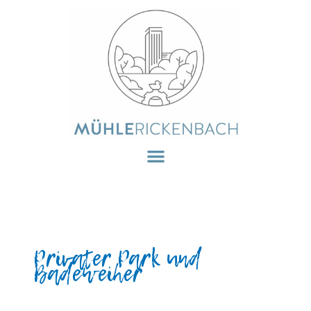
Zum
Inhalt
springen
Privater Park und
Badeweiher